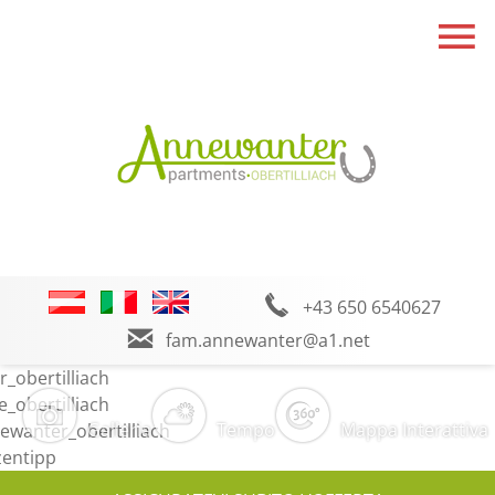
+43 650 6540627
fam.annewanter@a1.net
Galleria
Tempo
Mappa Interattiva